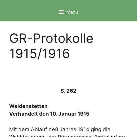
Zum
Inhalt
Menü
springen
GR-Protokolle
1915/1916
S.
262
Weidenstetten
Verhandelt den 10. Januar 1915
Mit dem Ablauf deß Jahres 1914 ging die
Wahldauer von vier Bürgerausschußmitgliedern