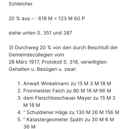
Schleicher
20 % aus – : 618 M = 123 M 60 P
siehe unten S. 351 und 387
3) Durchweg 20 % von den durch Beschluß der
Gemeindecollegien vom
28 März 1917, Protokoll S. 316, verwilligten
Gehalten u. Bezügen u. zwar:
Anwalt Winkelmann zu 15 M 3 M 18 M
Fronmeister Falch zu 80 M 16 M 96 M
dem Fleischbeschauer Mayer zu 15 M 3
M 18 M
“ Schuldiener Häge zu 130 M 26 M 156 M
“ Katastergeometer Späth zu 30 M 6 M
36 M