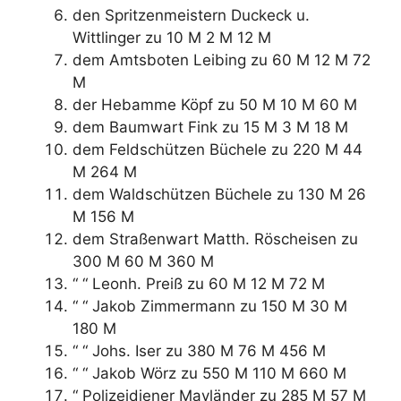
den Spritzenmeistern Duckeck u.
Wittlinger zu 10 M 2 M 12 M
dem Amtsboten Leibing zu 60 M 12 M 72
M
der Hebamme Köpf zu 50 M 10 M 60 M
dem Baumwart Fink zu 15 M 3 M 18 M
dem Feldschützen Büchele zu 220 M 44
M 264 M
dem Waldschützen Büchele zu 130 M 26
M 156 M
dem Straßenwart Matth. Röscheisen zu
300 M 60 M 360 M
“ “ Leonh. Preiß zu 60 M 12 M 72 M
“ “ Jakob Zimmermann zu 150 M 30 M
180 M
“ “ Johs. Iser zu 380 M 76 M 456 M
“ “ Jakob Wörz zu 550 M 110 M 660 M
“ Polizeidiener Mayländer zu 285 M 57 M