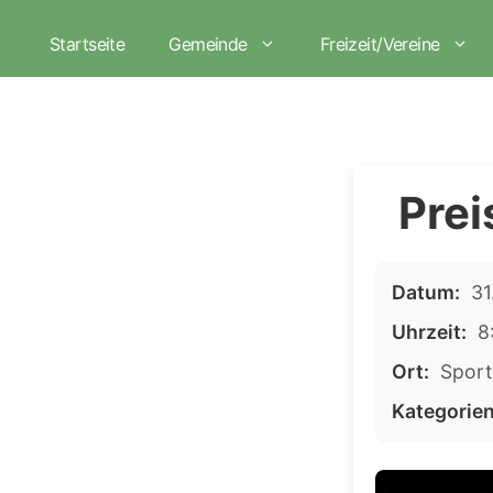
Zum
Inhalt
Startseite
Gemeinde
Freizeit/Vereine
springen
Prei
Datum:
31
Uhrzeit:
8
Ort:
Sport
Kategorien