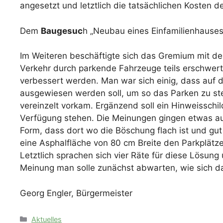
angesetzt und letztlich die tatsächlichen Kosten
Dem
Baugesuc
h „Neubau eines Einfamilienhauses,
Im Weiteren beschäftigte sich das Gremium mit d
Verkehr durch parkende Fahrzeuge teils erschwert. D
verbessert werden. Man war sich einig, dass auf
ausgewiesen werden soll, um so das Parken zu ste
vereinzelt vorkam. Ergänzend soll ein Hinweissch
Verfügung stehen. Die Meinungen gingen etwas aus
Form, dass dort wo die Böschung flach ist und gu
eine Asphalfläche von 80 cm Breite den Parkplätz
Letztlich sprachen sich vier Räte für diese Lösu
Meinung man solle zunächst abwarten, wie sich d
Georg Engler, Bürgermeister
Kategorien
Aktuelles