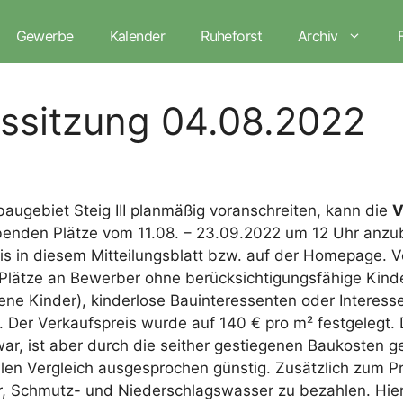
Gewerbe
Kalender
Ruheforst
Archiv
ssitzung 04.08.2022
ugebiet Steig III planmäßig voranschreiten, kann die
V
ebenden Plätze vom 11.08. – 23.09.2022 um 12 Uhr anzu
 in diesem Mitteilungsblatt bzw. auf der Homepage. Vo
Plätze an Bewerber ohne berücksichtigungsfähige Kinder
e Kinder), kinderlose Bauinteressenten oder Interessen
Der Verkaufspreis wurde auf 140 € pro m² festgelegt. D
r, ist aber durch die seither gestiegenen Baukosten ge
len Vergleich ausgesprochen günstig. Zusätzlich zum P
, Schmutz- und Niederschlagswasser zu bezahlen. Hier