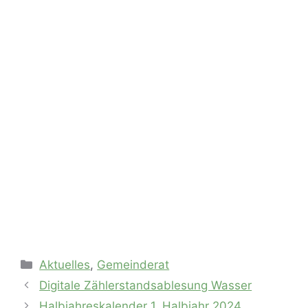
Kategorien
Aktuelles
,
Gemeinderat
Digitale Zählerstandsablesung Wasser
Halbjahreskalender 1. Halbjahr 2024