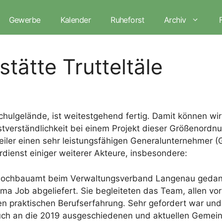
Gewerbe
Kalender
Ruheforst
Archiv
tätte Trutteltäle
chulgelände, ist weitestgehend fertig. Damit können 
stverständlichkeit bei einem Projekt dieser Größenordnu
iler einen sehr leistungsfähigen Generalunternehmer (G
rdienst einiger weiterer Akteure, insbesondere:
 Hochbauamt beim Verwaltungsverband Langenau gedankt
a Job abgeliefert. Sie begleiteten das Team, allen vor
chen praktischen Berufserfahrung. Sehr gefordert war u
h an die 2019 ausgeschiedenen und aktuellen Gemeind