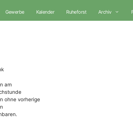
Gewerbe
Kalender
Ruheforst
Archiv
nk
en am
echstunde
gen ohne vorherige
en
nbaren.