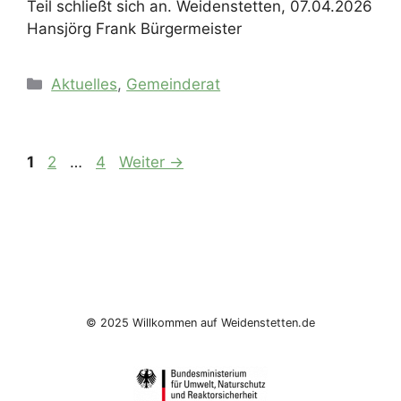
Teil schließt sich an. Weidenstetten, 07.04.2026
Hansjörg Frank Bürgermeister
Kategorien
Aktuelles
,
Gemeinderat
Seite
Seite
Seite
1
2
…
4
Weiter
→
© 2025 Willkommen auf Weidenstetten.de