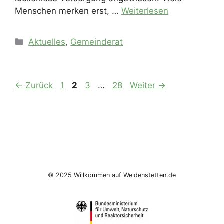
Menschen merken erst, …
Weiterlesen
Kategorien
Aktuelles
,
Gemeinderat
Seite
Seite
Seite
Seite
←
Zurück
1
2
3
…
28
Weiter
→
© 2025 Willkommen auf Weidenstetten.de